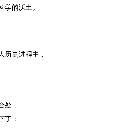
科学的沃土。
大历史进程中，
合处，
下了；